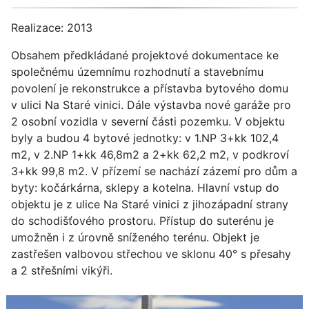
Realizace: 2013
Obsahem předkládané projektové dokumentace ke
společnému územnímu rozhodnutí a stavebnímu
povolení je rekonstrukce a přístavba bytového domu
v ulici Na Staré vinici. Dále výstavba nové garáže pro
2 osobní vozidla v severní části pozemku. V objektu
byly a budou 4 bytové jednotky: v 1.NP 3+kk 102,4
m2, v 2.NP 1+kk 46,8m2 a 2+kk 62,2 m2, v podkroví
3+kk 99,8 m2. V přízemí se nachází zázemí pro dům a
byty: kočárkárna, sklepy a kotelna. Hlavní vstup do
objektu je z ulice Na Staré vinici z jihozápadní strany
do schodišťového prostoru. Přístup do suterénu je
umožněn i z úrovně sníženého terénu. Objekt je
zastřešen valbovou střechou ve sklonu 40° s přesahy
a 2 střešními vikýři.