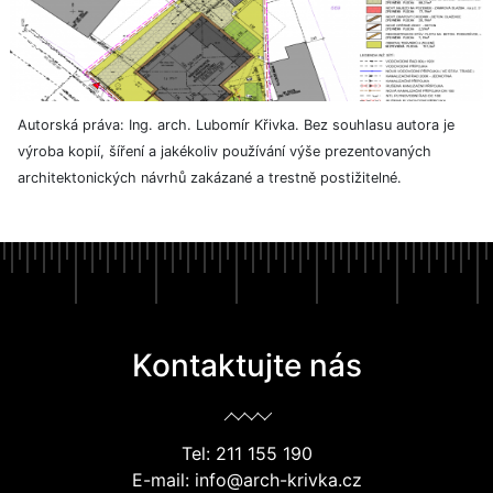
Autorská práva: Ing. arch. Lubomír Křivka. Bez souhlasu autora je
výroba kopií, šíření a jakékoliv používání výše prezentovaných
architektonických návrhů zakázané a trestně postižitelné.
Kontaktujte nás
Tel: 211 155 190
E-mail: info@arch-krivka.cz