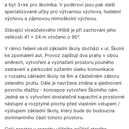
a byt 3+kk pro školníka. V podkroví jsou pak další
specializované učby pro výtvarnou výchova, hudební
výchovu a zájmovou mimoškolní výchovu.
Stávající víceúčelového hřiště je při zachování jeho
velikosti 41 x 24 m otočeno o 90°.
V rámci řešení okolí základní školy dochází v ul. Školní
ke zpomalení aut. Provoz zajištují dva prahy v obou
směrech, vytvoření a vyznačení prostoru pouhého
zastavení a parkování zúžením úseku komunikace
v rozsahu základní školy na 6m a částečném záboru
zeleného pruhu. Dále je navržena změna a sjednocení
povrchu dlažby - koncepce vytvoření Školního nám.
Jedná se o vytvoření dostatečně kapacitní a prostorné
nástupní a rozptylné plochy před vlastním vstupem /
výstupem základní školy, který bude do budoucna
dominantního částí tohoto prostoru.