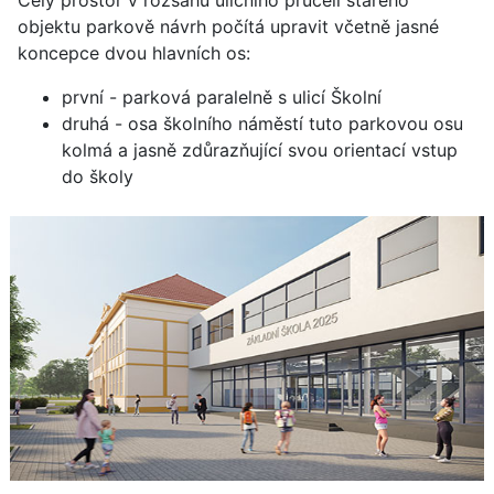
Celý prostor v rozsahu uličního průčelí starého
objektu parkově návrh počítá upravit včetně jasné
koncepce dvou hlavních os:
první - parková paralelně s ulicí Školní
druhá - osa školního náměstí tuto parkovou osu
kolmá a jasně zdůrazňující svou orientací vstup
do školy