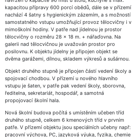
navržen o kapacitě 96 míst u stolu, kuchyně s max.
kapacitou přípravy 600 porcí obědů, dále se v přízemí
nachází 4 šatny s hygienickým zázemím, a s možností
samostatného vstupu umožňující provoz tělocvičny i v
mimoškolní hodiny. V patře nad jídelnou je prostor
tělocvičny o rozměru 28 x 18 m. + nářaďovna. Na
galerii nad tělocvičnou je uvažován prostor pro
posilovnu. K objektu jídelny je připojen objekt se
dvěma garážemi, dílnou, skladem výkresů a sušárnou.
Objekt druhého stupně je připojen částí vedení školy a
spojovací chodbou. V přízemí u nového hlavního
vstupu je šaten, v patře pak vedení školy, sborovna,
ředitelna, sekretariát, hospodář, a samotná
propojovací školní hala.
Nová školní budova počítá s umístěním učeben tříd
druhého stupně, celkem 6 kmenových tříd v prvním
patře. V přízemí objektu jsou speciálních učebny např:
pracovní výchova, PC, jazyková výuka, fyzika, chemie