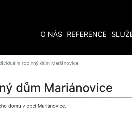
O NÁS
REFERENCE
SLUŽ
dividuální rodinný dům Mariánovice
inný dům Mariánovice
ného domu v obci Mariánovice.