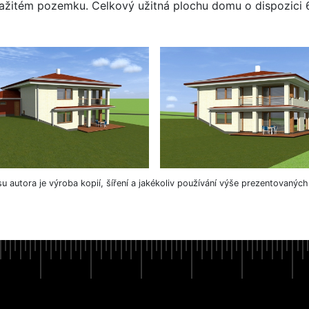
važitém pozemku. Celkový užitná plochu domu o dispozici
su autora je výroba kopií, šíření a jakékoliv používání výše prezentovanýc