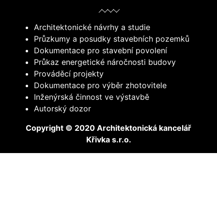
Architektonické návrhy a studie
Průzkumy a posudky stavebních pozemků
Dokumentace pro stavební povolení
Průkaz energetické náročnosti budovy
Prováděcí projekty
Dokumentace pro výběr zhotovitele
Inženýrská činnost ve výstavbě
Autorský dozor
Copyright © 2020 Architektonická kancelář
Křivka s.r.o.