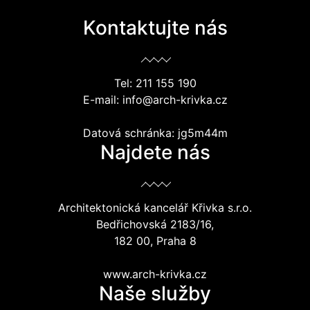
Kontaktujte nás
Tel: 211 155 190
E-mail: info@arch-krivka.cz
Datová schránka: jg5m44m
Najdete nás
Architektonická kancelář Křivka s.r.o.
Bedřichovská 2183/16,
182 00, Praha 8
www.arch-krivka.cz
Naše služby