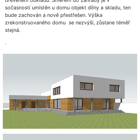
dřevěném obkladu. Směrem do zahrady je v
sočasnosti umístěn u domu objekt dílny a skladu, ten
bude zachován a nově přestřešen. Výška
zrekonstruovaného domu se nezvýší, zůstane téměř
stejná.
.